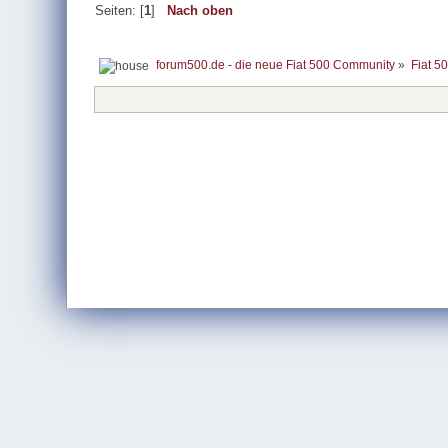
Seiten: [
1
]
Nach oben
forum500.de - die neue Fiat 500 Community
»
Fiat 5