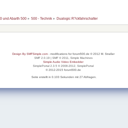
00 und Abarth 500
»
500 - Technik
»
Dualogic R?ckfahrschalter
Design By SMFSimple.com
- modifications for forum500.de © 2012 M. Straßer
SMF 2.0.19
|
SMF © 2011
,
Simple Machines
Simple Audio Video Embedder
SimplePortal 2.3.5 © 2008-2012, SimplePortal
© 2012-2015 forum500.de
Seite erstellt in 0.103 Sekunden mit 27 Abfragen.