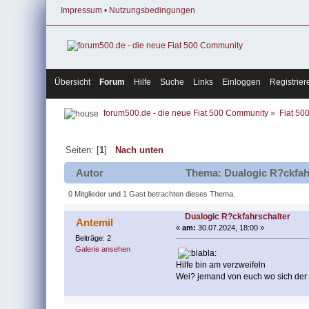
Impressum
•
Nutzungsbedingungen
Übersicht
Forum
Hilfe
Suche
Links
Einloggen
Registrier
forum500.de - die neue Fiat 500 Community
»
Fiat 50
Seiten: [
1
]
Nach unten
Autor
Thema: Dualogic R?ckfahr
0 Mitglieder und 1 Gast betrachten dieses Thema.
Dualogic R?ckfahrschalter
Antemil
«
am:
30.07.2024, 18:00 »
Beiträge: 2
Galerie ansehen
Hilfe bin am verzweifeln
Wei? jemand von euch wo sich der R