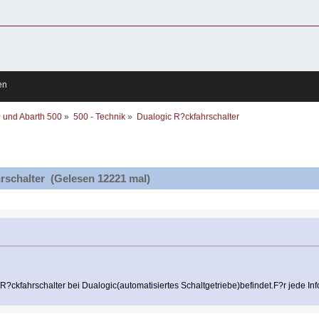
en
0 und Abarth 500
»
500 - Technik
»
Dualogic R?ckfahrschalter
schalter (Gelesen 12221 mal)
?ckfahrschalter bei Dualogic(automatisiertes Schaltgetriebe)befindet.F?r jede Info