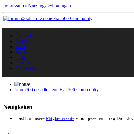
Impressum
•
Nutzungsbedingungen
Übersicht
Forum
Hilfe
Suche
Links
Einloggen
Registrieren
forum500.de - die neue Fiat 500 Community
Neuigkeiten
Hast Du unsere
Mitgliederkarte
schon gesehen? Trag Dich doch 