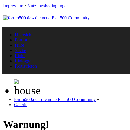
Impressum
•
Nutzungsbedingungen
Übersicht
Forum
Hilfe
Suche
Links
Einloggen
Registrieren
forum500.de - die neue Fiat 500 Community
»
Galerie
Warnung!