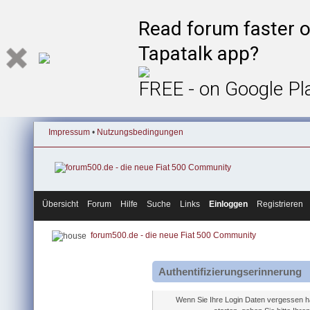
Read forum faster o
Tapatalk app?
FREE - on Google Pl
Impressum
•
Nutzungsbedingungen
Übersicht
Forum
Hilfe
Suche
Links
Einloggen
Registrieren
forum500.de - die neue Fiat 500 Community
Authentifizierungserinnerung
Wenn Sie Ihre Login Daten vergessen h