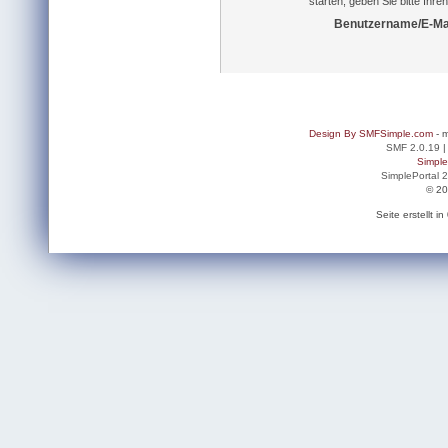
starten, geben Sie bitte Ihr
Benutzername/E-Mai
Design By SMFSimple.com
- m
SMF 2.0.19
Simpl
SimplePortal 
© 20
Seite erstellt 