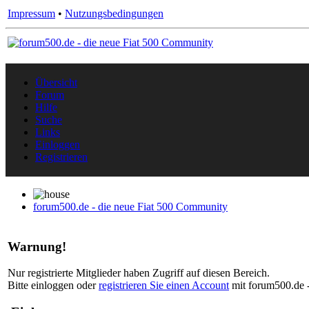
Impressum
•
Nutzungsbedingungen
Übersicht
Forum
Hilfe
Suche
Links
Einloggen
Registrieren
forum500.de - die neue Fiat 500 Community
Warnung!
Nur registrierte Mitglieder haben Zugriff auf diesen Bereich.
Bitte einloggen oder
registrieren Sie einen Account
mit forum500.de -