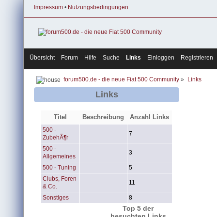
Impressum
•
Nutzungsbedingungen
Übersicht
Forum
Hilfe
Suche
Links
Einloggen
Registrieren
forum500.de - die neue Fiat 500 Community
»
Links
Links
Titel
Beschreibung
Anzahl Links
500 -
7
ZubehÃ¶r
500 -
3
Allgemeines
500 - Tuning
5
Clubs, Foren
11
& Co.
Sonstiges
8
Top 5 der
besuchten Links