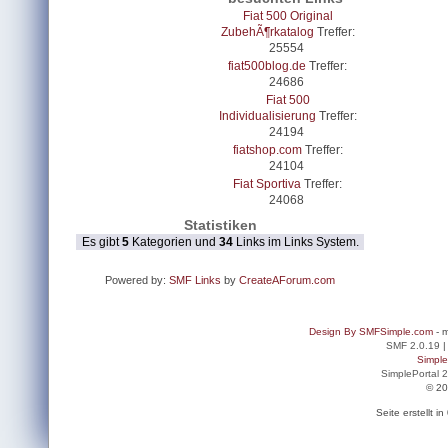
Fiat 500 Original
ZubehÃ¶rkatalog
Treffer:
25554
fiat500blog.de
Treffer:
24686
Fiat 500
Individualisierung
Treffer:
24194
fiatshop.com
Treffer:
24104
Fiat Sportiva
Treffer:
24068
Statistiken
Es gibt
5
Kategorien und
34
Links im Links System.
Powered by:
SMF Links
by
CreateAForum.com
Design By SMFSimple.com
- m
SMF 2.0.19
Simpl
SimplePortal 
© 20
Seite erstellt 