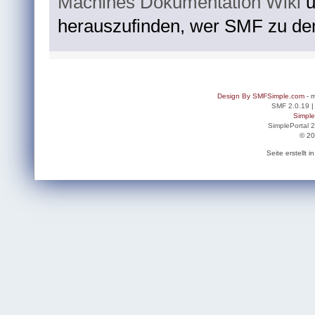
Machines Dokumentation Wiki
u
herauszufinden, wer SMF zu dem
Design By SMFSimple.com
- m
SMF 2.0.19
Simpl
SimplePortal 
© 20
Seite erstellt