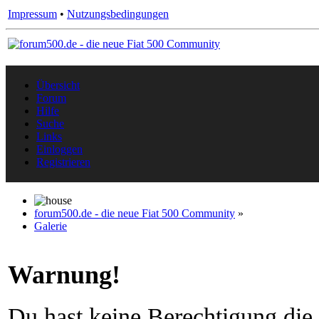
Impressum
•
Nutzungsbedingungen
Übersicht
Forum
Hilfe
Suche
Links
Einloggen
Registrieren
forum500.de - die neue Fiat 500 Community
»
Galerie
Warnung!
Du hast keine Berechtigung die