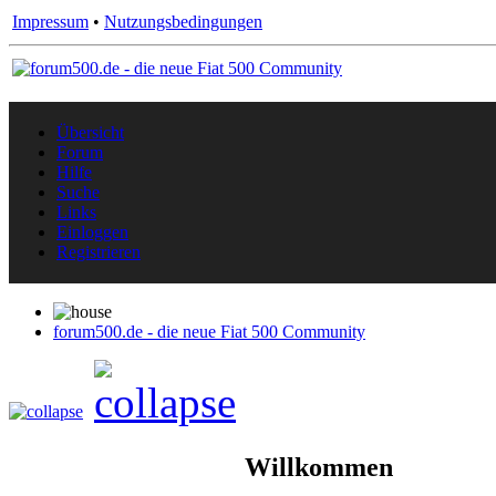
Impressum
•
Nutzungsbedingungen
Übersicht
Forum
Hilfe
Suche
Links
Einloggen
Registrieren
forum500.de - die neue Fiat 500 Community
Willkommen