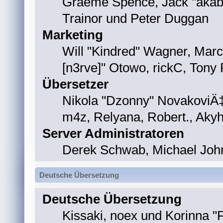
Graeme Spence, Jack "akab
Trainor und Peter Duggan
Marketing
Will "Kindred" Wagner, Marc
[n3rve]" Otowo, rickC, Tony
Übersetzer
Nikola "Dzonny" NovakoviÄ‡
m4z, Relyana, Robert., Aky
Server Administratoren
Derek Schwab, Michael John
Deutsche Übersetzung
Deutsche Übersetzung
Kissaki, noex und Korinna "F