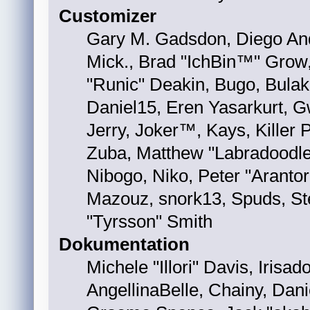
Customizer
Gary M. Gadsdon, Diego And
Mick., Brad "IchBin™" Gro
"Runic" Deakin, Bugo, Bulak
Daniel15, Eren Yasarkurt, 
Jerry, Joker™, Kays, Kille
Zuba, Matthew "Labradoodle
Nibogo, Niko, Peter "Arantor
Mazouz, snork13, Spuds, St
"Tyrsson" Smith
Dokumentation
Michele "Illori" Davis, Iris
AngellinaBelle, Chainy, Dani