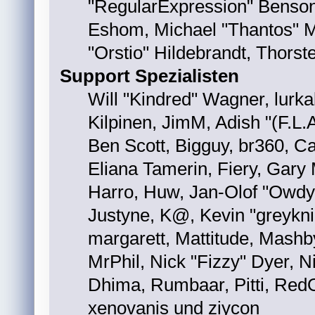
"RegularExpression" Benson
Eshom, Michael "Thantos" M
"Orstio" Hildebrandt, Thorst
Support Spezialisten
Will "Kindred" Wagner, lurka
Kilpinen, JimM, Adish "(F.L.A
Ben Scott, Bigguy, br360, 
Eliana Tamerin, Fiery, Gary
Harro, Huw, Jan-Olof "Owdy"
Justyne, K@, Kevin "greyknig
margarett, Mattitude, Mashby,
MrPhil, Nick "Fizzy" Dyer, N
Dhima, Rumbaar, Pitti, Red
xenovanis und ziycon