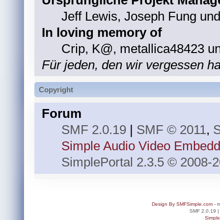
Jeff Lewis, Joseph Fung un
In loving memory of
Crip, K@, metallica48423 u
Für jeden, den wir vergessen h
Copyright
Forum
SMF 2.0.19
|
SMF © 2011
,
S
Simple Audio Video Embedd
SimplePortal 2.3.5 © 2008-2
Design By SMFSimple.com
- m
SMF 2.0.19
Simpl