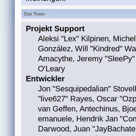
Das Team
Projekt Support
Aleksi "Lex" Kilpinen, Michele
González, Will "Kindred" W
Amacythe, Jeremy "SleePy" 
O'Leary
Entwickler
Jon "Sesquipedalian" Stovel
"live627" Rayes, Oscar "Oz
van Geffen, Antechinus, Bjoe
emanuele, Hendrik Jan "Com
Darwood, Juan "JayBachater