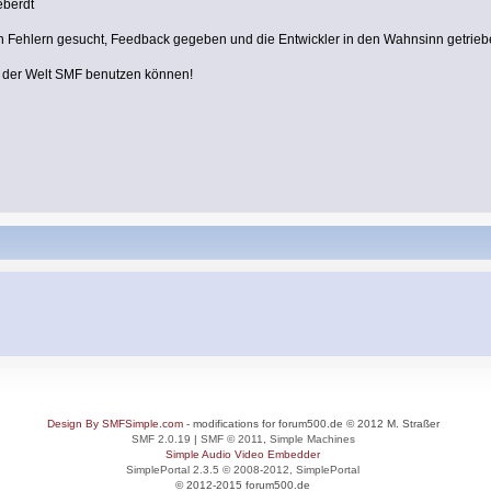
eberdt
ch Fehlern gesucht, Feedback gegeben und die Entwickler in den Wahnsinn getrie
f der Welt SMF benutzen können!
Design By SMFSimple.com
- modifications for forum500.de © 2012 M. Straßer
SMF 2.0.19
|
SMF © 2011
,
Simple Machines
Simple Audio Video Embedder
SimplePortal 2.3.5 © 2008-2012, SimplePortal
© 2012-2015 forum500.de