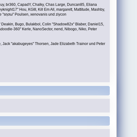
Bigguy, br360, CapadY, Chalky, Chas Large, Duncan85, Eliana
knight17" Hou, KGIII, Kill Em All, margarett, Mattitude, Mashby,
ade "sησω" Poulsen, xenovanis und ziycon
 Deakin, Bugo, Bulakbol, Colin "Shadow82x" Blaber, Daniel15,
adoodle-360" Kerle, NanoSector, nend, Nibogo, Niko, Peter
ce, Jack "akabugeyes" Thorsen, Jade Elizabeth Trainor und Peter