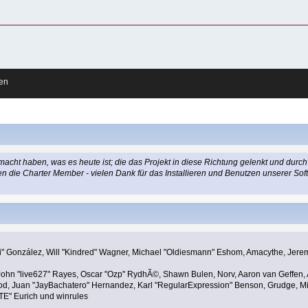
ren
ht haben, was es heute ist; die das Projekt in diese Richtung gelenkt und durch
ngen die Charter Member - vielen Dank für das Installieren und Benutzen unserer 
 "Suki" González, Will "Kindred" Wagner, Michael "Oldiesmann" Eshom, Amacythe, Je
 John "live627" Rayes, Oscar "Ozp" RydhÃ©, Shawn Bulen, Norv, Aaron van Geffen, 
od, Juan "JayBachatero" Hernandez, Karl "RegularExpression" Benson, Grudge, Mi
"TE" Eurich und winrules