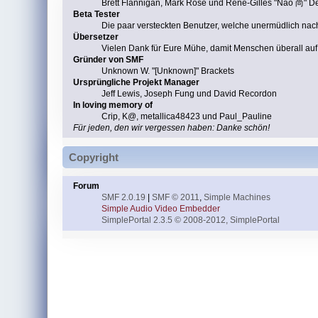
Brett Flannigan, Mark Rose und René-Gilles "Nao 尚" D
Beta Tester
Die paar versteckten Benutzer, welche unermüdlich na
Übersetzer
Vielen Dank für Eure Mühe, damit Menschen überall au
Gründer von SMF
Unknown W. "[Unknown]" Brackets
Ursprüngliche Projekt Manager
Jeff Lewis, Joseph Fung und David Recordon
In loving memory of
Crip, K@, metallica48423 und Paul_Pauline
Für jeden, den wir vergessen haben: Danke schön!
Copyright
Forum
SMF 2.0.19
|
SMF © 2011
,
Simple Machines
Simple Audio Video Embedder
SimplePortal 2.3.5 © 2008-2012, SimplePortal