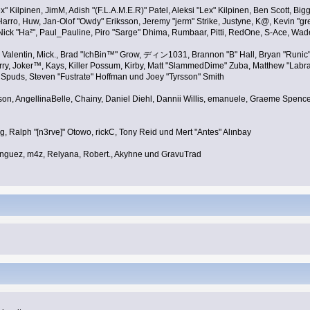
Lex" Kilpinen, JimM, Adish "(F.L.A.M.E.R)" Patel, Aleksi "Lex" Kilpinen, Ben Scott, 
rro, Huw, Jan-Olof "Owdy" Eriksson, Jeremy "jerm" Strike, Justyne, K@, Kevin "grey
yer, Nick "Ha²", Paul_Pauline, Piro "Sarge" Dhima, Rumbaar, Pitti, RedOne, S-Ace, W
Valentin, Mick., Brad "IchBin™" Grow, ディン1031, Brannon "B" Hall, Bryan "Runic"
rry, Joker™, Kays, Killer Possum, Kirby, Matt "SlammedDime" Zuba, Matthew "Labr
, Spuds, Steven "Fustrate" Hoffman und Joey "Tyrsson" Smith
erson, AngellinaBelle, Chainy, Daniel Diehl, Dannii Willis, emanuele, Graeme Spen
, Ralph "[n3rve]" Otowo, rickC, Tony Reid und Mert "Antes" Alınbay
nguez, m4z, Relyana, Robert., Akyhne und GravuTrad