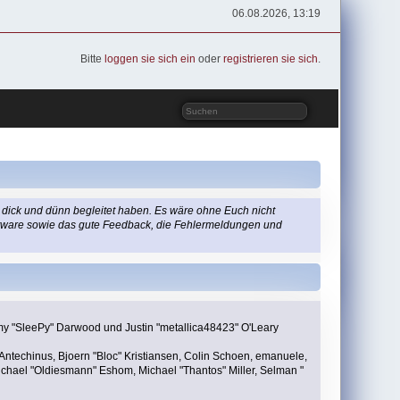
06.08.2026, 13:19
Bitte
loggen sie sich ein
oder
registrieren sie sich
.
 dick und dünn begleitet haben. Es wäre ohne Euch nicht
Software sowie das gute Feedback, die Fehlermeldungen und
remy "SleePy" Darwood und Justin "metallica48423" O'Leary
Antechinus, Bjoern "Bloc" Kristiansen, Colin Schoen, emanuele,
chael "Oldiesmann" Eshom, Michael "Thantos" Miller, Selman "