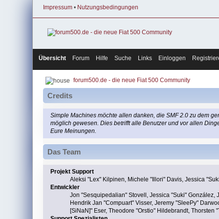
Impressum
•
Nutzungsbedingungen
Übersicht
Forum
Hilfe
Suche
Links
Einloggen
Registrie
forum500.de - die neue Fiat 500 Community
Credits
Simple Machines möchte allen danken, die SMF 2.0 zu dem gemac
möglich gewesen. Dies betrifft alle Benutzer und vor allen Di
Eure Meinungen.
Das Team
Projekt Support
Aleksi "Lex" Kilpinen, Michele "Illori" Davis, Jessica
Entwickler
Jon "Sesquipedalian" Stovell, Jessica "Suki" González,
Hendrik Jan "Compuart" Visser, Jeremy "SleePy" Darwo
[SiNaN]" Eser, Theodore "Orstio" Hildebrandt, Thorsten 
Support Spezialisten