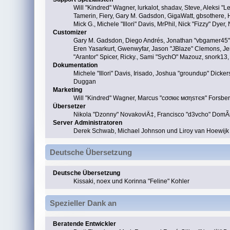
Will "Kindred" Wagner, lurkalot, shadav, Steve, Aleksi "
Tamerin, Fiery, Gary M. Gadsdon, GigaWatt, gbsothere, Ha
Mick G., Michele "Illori" Davis, MrPhil, Nick "Fizzy" D
Customizer
Gary M. Gadsdon, Diego Andrés, Jonathan "vbgamer45" 
Eren Yasarkurt, Gwenwyfar, Jason "JBlaze" Clemons, Je
"Arantor" Spicer, Ricky., Sami "SychO" Mazouz, snork13
Dokumentation
Michele "Illori" Davis, Irisado, Joshua "groundup" Dick
Duggan
Marketing
Will "Kindred" Wagner, Marcus "cσσкιє мσηѕтєя" Forsberg
Übersetzer
Nikola "Dzonny" NovakoviÄ‡, Francisco "d3vcho" DomÃ­
Server Administratoren
Derek Schwab, Michael Johnson und Liroy van Hoewijk
Deutsche Übersetzung
Deutsche Übersetzung
Kissaki, noex und Korinna "Feline" Kohler
Spezieller Dank an
Beratende Entwickler