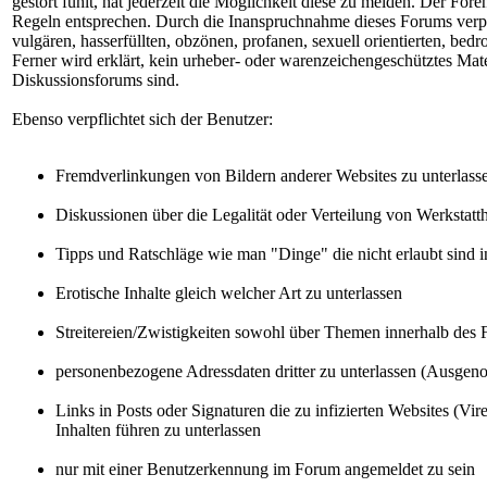
gestört fühlt, hat jederzeit die Möglichkeit diese zu melden. Der Fore
Regeln entsprechen. Durch die Inanspruchnahme dieses Forums verpfl
vulgären, hasserfüllten, obzönen, profanen, sexuell orientierten, bed
Ferner wird erklärt, kein urheber- oder warenzeichengeschütztes Mate
Diskussionsforums sind.
Ebenso verpflichtet sich der Benutzer:
Fremdverlinkungen von Bildern anderer Websites zu unterlass
Diskussionen über die Legalität oder Verteilung von Werksta
Tipps und Ratschläge wie man "Dinge" die nicht erlaubt sind
Erotische Inhalte gleich welcher Art zu unterlassen
Streitereien/Zwistigkeiten sowohl über Themen innerhalb des 
personenbezogene Adressdaten dritter zu unterlassen (Ausge
Links in Posts oder Signaturen die zu infizierten Websites (Vir
Inhalten führen zu unterlassen
nur mit einer Benutzerkennung im Forum angemeldet zu sein