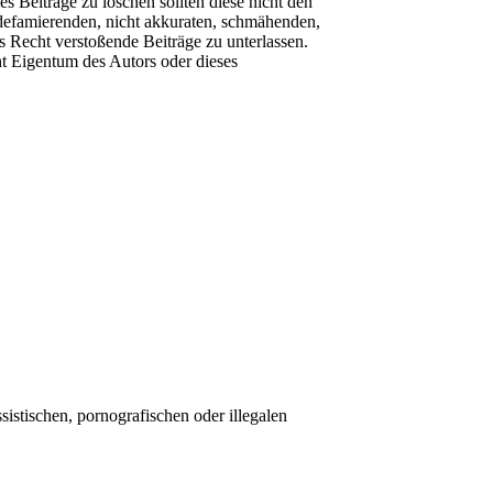
es Beiträge zu löschen sollten diese nicht den
 defamierenden, nicht akkuraten, schmähenden,
es Recht verstoßende Beiträge zu unterlassen.
ht Eigentum des Autors oder dieses
sistischen, pornografischen oder illegalen