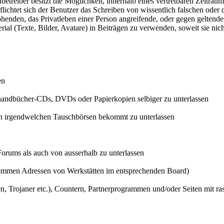
nbetreiber besitzt die Möglichkeit, innerhalb eines vertretbaren Zeitraum
ichtet sich der Benutzer das Schreiben von wissentlich falschen oder
rohenden, das Privatleben einer Person angreifende, oder gegen geltend
rial (Texte, Bilder, Avatare) in Beiträgen zu verwenden, soweit sie nic
en
tthandbücher-CDs, DVDs oder Papierkopien selbiger zu unterlassen
 in irgendwelchen Tauschbörsen bekommt zu unterlassen
Forums als auch von ausserhalb zu unterlassen
nommen Adressen von Werkstätten im entsprechenden Board)
en, Trojaner etc.), Countern, Partnerprogrammen und/oder Seiten mit ras