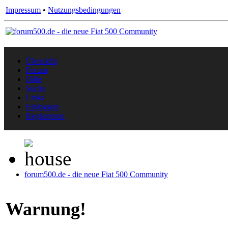
Impressum
•
Nutzungsbedingungen
Übersicht
Forum
Hilfe
Suche
Links
Einloggen
Registrieren
forum500.de - die neue Fiat 500 Community
Warnung!