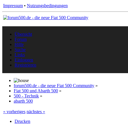
Impressum
•
Nutzungsbedingungen
Übersicht
Forum
Hilfe
Suche
Links
Einloggen
Registrieren
forum500.de - die neue Fiat 500 Community
»
Fiat 500 und Abarth 500
»
500 - Technik
»
abarth 500
« vorheriges
nächstes »
Drucken