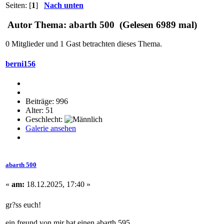
Seiten: [
1
]
Nach unten
Autor
Thema: abarth 500 (Gelesen 6989 mal)
0 Mitglieder und 1 Gast betrachten dieses Thema.
berni156
Beiträge: 996
Alter: 51
Geschlecht:
Galerie ansehen
abarth 500
«
am:
18.12.2025, 17:40 »
gr?ss euch!
ein freund von mir hat einen abarth 595