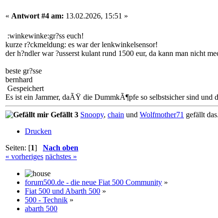
«
Antwort #4 am:
13.02.2026, 15:51 »
:winkewinke:gr?ss euch!
kurze r?ckmeldung: es war der lenkwinkelsensor!
der h?ndler war ?usserst kulant rund 1500 eur, da kann man nicht me
beste gr?sse
bernhard
Gespeichert
Es ist ein Jammer, daÃŸ die DummkÃ¶pfe so selbstsicher sind und di
Gefällt 3
Snoopy
,
chain
und
Wolfmother71
gefällt das
Drucken
Seiten: [
1
]
Nach oben
« vorheriges
nächstes »
forum500.de - die neue Fiat 500 Community
»
Fiat 500 und Abarth 500
»
500 - Technik
»
abarth 500