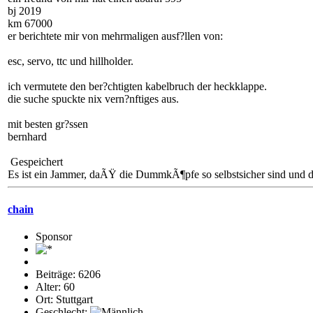
bj 2019
km 67000
er berichtete mir von mehrmaligen ausf?llen von:
esc, servo, ttc und hillholder.
ich vermutete den ber?chtigten kabelbruch der heckklappe.
die suche spuckte nix vern?nftiges aus.
mit besten gr?ssen
bernhard
Gespeichert
Es ist ein Jammer, daÃŸ die DummkÃ¶pfe so selbstsicher sind und di
chain
Sponsor
Beiträge: 6206
Alter: 60
Ort: Stuttgart
Geschlecht: