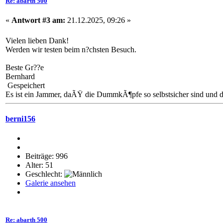
Re: abarth 500
«
Antwort #3 am:
21.12.2025, 09:26 »
Vielen lieben Dank!
Werden wir testen beim n?chsten Besuch.
Beste Gr??e
Bernhard
Gespeichert
Es ist ein Jammer, daÃŸ die DummkÃ¶pfe so selbstsicher sind und di
berni156
Beiträge: 996
Alter: 51
Geschlecht:
Galerie ansehen
Re: abarth 500