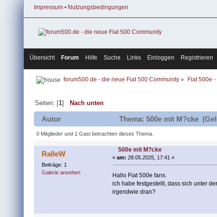
Impressum
•
Nutzungsbedingungen
Übersicht
Forum
Hilfe
Suche
Links
Einloggen
Registrieren
forum500.de - die neue Fiat 500 Community
»
Fiat 500e -
Seiten: [
1
]
Nach unten
Autor
Thema: 500e mit M?cke (Gel
0 Mitglieder und 1 Gast betrachten dieses Thema.
500e mit M?cke
RalleW
«
am:
28.05.2025, 17:41 »
Beiträge: 1
Galerie ansehen
Hallo Fiat 500e fans.
ich habe festgestellt, dass sich unter 
irgendwie dran?