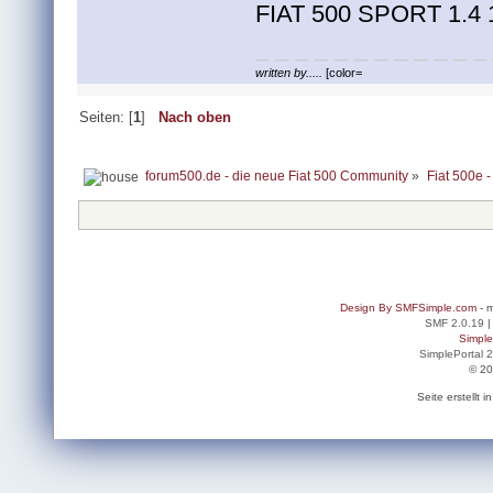
FIAT 500 SPORT 1.4
_ _ _ _ _ _ _ _ _ _ _ _
written by.....
[color=
Seiten: [
1
]
Nach oben
forum500.de - die neue Fiat 500 Community
»
Fiat 500e -
Design By SMFSimple.com
- m
SMF 2.0.19
Simpl
SimplePortal 
© 20
Seite erstellt