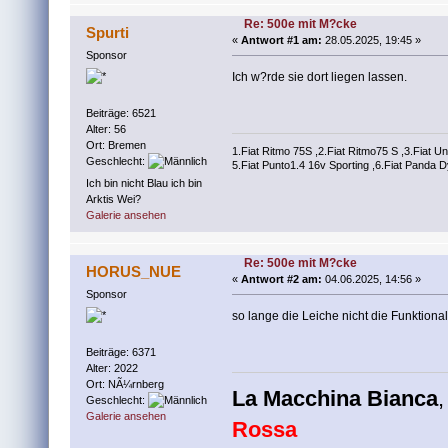
Re: 500e mit M?cke
Spurti
«
Antwort #1 am:
28.05.2025, 19:45 »
Sponsor
Ich w?rde sie dort liegen lassen.
Beiträge: 6521
Alter: 56
Ort: Bremen
1.Fiat Ritmo 75S ,2.Fiat Ritmo75 S ,3.Fiat Un
Geschlecht:
5.Fiat Punto1.4 16v Sporting ,6.Fiat Panda D
Ich bin nicht Blau ich bin
Arktis Wei?
Galerie ansehen
Re: 500e mit M?cke
HORUS_NUE
«
Antwort #2 am:
04.06.2025, 14:56 »
Sponsor
so lange die Leiche nicht die Funktiona
Beiträge: 6371
Alter: 2022
Ort: NÃ¼rnberg
La Macchina Bianca
Geschlecht:
Galerie ansehen
Rossa