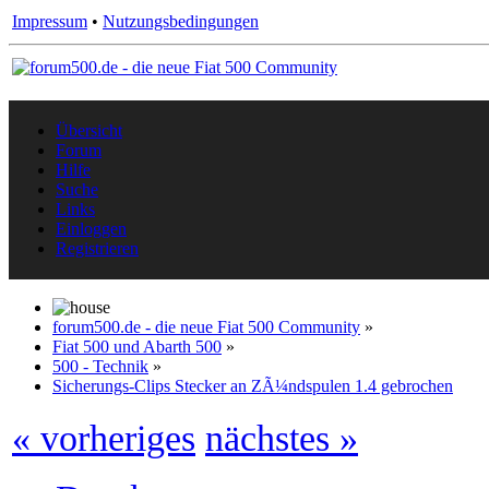
Impressum
•
Nutzungsbedingungen
Übersicht
Forum
Hilfe
Suche
Links
Einloggen
Registrieren
forum500.de - die neue Fiat 500 Community
»
Fiat 500 und Abarth 500
»
500 - Technik
»
Sicherungs-Clips Stecker an ZÃ¼ndspulen 1.4 gebrochen
« vorheriges
nächstes »