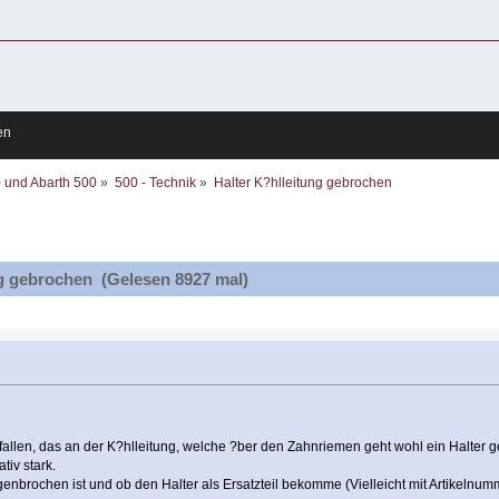
en
0 und Abarth 500
»
500 - Technik
»
Halter K?hlleitung gebrochen
g gebrochen (Gelesen 8927 mal)
llen, das an der K?hlleitung, welche ?ber den Zahnriemen geht wohl ein Halter g
tiv stark.
enbrochen ist und ob den Halter als Ersatzteil bekomme (Vielleicht mit Artikelnum