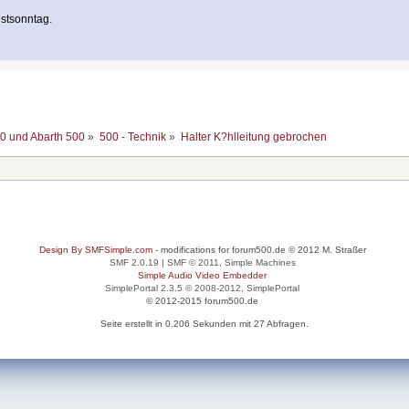
stsonntag.
00 und Abarth 500
»
500 - Technik
»
Halter K?hlleitung gebrochen
Design By SMFSimple.com
- modifications for forum500.de © 2012 M. Straßer
SMF 2.0.19
|
SMF © 2011
,
Simple Machines
Simple Audio Video Embedder
SimplePortal 2.3.5 © 2008-2012, SimplePortal
© 2012-2015 forum500.de
Seite erstellt in 0.206 Sekunden mit 27 Abfragen.