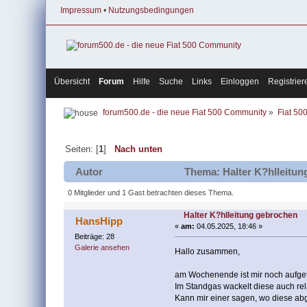
Impressum
•
Nutzungsbedingungen
Übersicht
Forum
Hilfe
Suche
Links
Einloggen
Registrier
forum500.de - die neue Fiat 500 Community
»
Fiat 50
Seiten: [
1
]
Nach unten
Autor
Thema: Halter K?hlleitun
0 Mitglieder und 1 Gast betrachten dieses Thema.
Halter K?hlleitung gebrochen
HansHipp
«
am:
04.05.2025, 18:46 »
Beiträge: 28
Galerie ansehen
Hallo zusammen,
am Wochenende ist mir noch aufgefa
Im Standgas wackelt diese auch rela
Kann mir einer sagen, wo diese abg