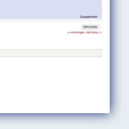
Gespeichert
DRUCKEN
« vorheriges
nächstes »