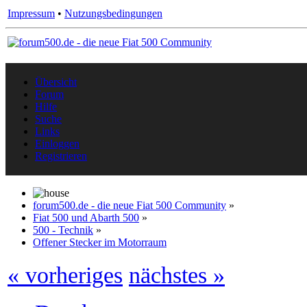
Impressum
•
Nutzungsbedingungen
Übersicht
Forum
Hilfe
Suche
Links
Einloggen
Registrieren
forum500.de - die neue Fiat 500 Community
»
Fiat 500 und Abarth 500
»
500 - Technik
»
Offener Stecker im Motorraum
« vorheriges
nächstes »