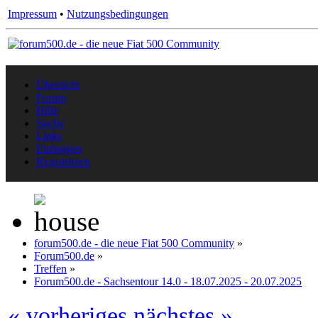
Impressum
•
Nutzungsbedingungen
Übersicht
Forum
Hilfe
Suche
Links
Einloggen
Registrieren
forum500.de - die neue Fiat 500 Community
»
Forum500.de
»
Treffen
»
Forum500.de - Sachsentour 14.0 - 18.07.2025 - 20.07.2025
« vorheriges
nächstes »