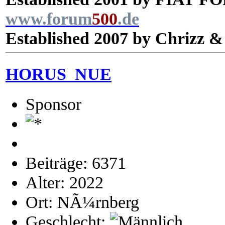
www.
forum
500
.de
Established 2007 by Chrizz &
HORUS_NUE
Sponsor
Beiträge: 6371
Alter: 2022
Ort: NÃ¼rnberg
Geschlecht: