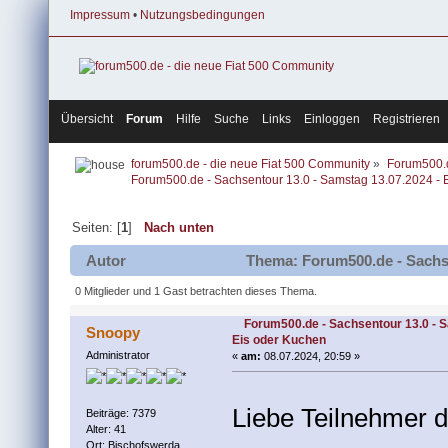
Impressum
•
Nutzungsbedingungen
Übersicht
Forum
Hilfe
Suche
Links
Einloggen
Registrieren
forum500.de - die neue Fiat 500 Community
»
Forum500.
Forum500.de - Sachsentour 13.0 - Samstag 13.07.2024 - 
Seiten: [
1
]
Nach unten
Autor
Thema: Forum500.de - Sachse
7899 mal)
0 Mitglieder und 1 Gast betrachten dieses Thema.
Forum500.de - Sachsentour 13.0 - 
Snoopy
Eis oder Kuchen
Administrator
«
am:
08.07.2024, 20:59 »
Liebe Teilnehmer 
Beiträge: 7379
Alter: 41
Ort: Bischofswerda