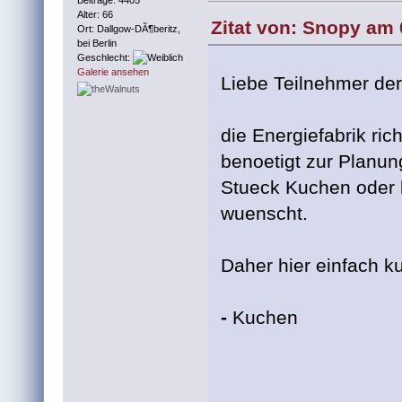
Beiträge: 4405
Alter: 66
Zitat von: Snopy am 
Ort: Dallgow-DÃ¶beritz,
bei Berlin
Geschlecht:
Galerie ansehen
Liebe Teilnehmer de
die Energiefabrik ric
benoetigt zur Planung
Stueck Kuchen oder l
wuenscht.
Daher hier einfach ku
-
Kuchen