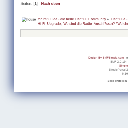
Seiten: [
1
]
Nach oben
forum500.de - die neue Fiat 500 Community
»
Fiat 500e -
Hi-Fi- Upgrade,  Wo sind die Radio- Anschl?sse)? / Welc
Design By SMFSimple.com
- m
SMF 2.0.19
Simpl
SimplePortal 
© 20
Seite erstellt 