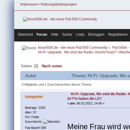
Impressum
•
Nutzungsbedingungen
Übersicht
Forum
Hilfe
Suche
Links
Einloggen
Registrieren
forum500.de - die neue Fiat 500 Community
»
Fiat 500e -
Hi-Fi- Upgrade,  Wo sind die Radio- Anschl?sse)? / Welc
Seiten: [
1
]
Nach unten
Autor
Thema: Hi-Fi- Upgrade, Wo s
(Gelesen 6418 mal)
0 Mitglieder und 1 Gast betrachten dieses Thema.
Hi-Fi- Upgrade, Wo sind die Radio-
tompeter
Gr??e haben die LS?
«
am:
06.02.2022, 14:06 »
Beiträge: 1259
Alter: 57
Ort: Felde
Geschlecht:
Meine Frau wird wo
Fiat Abarth 595