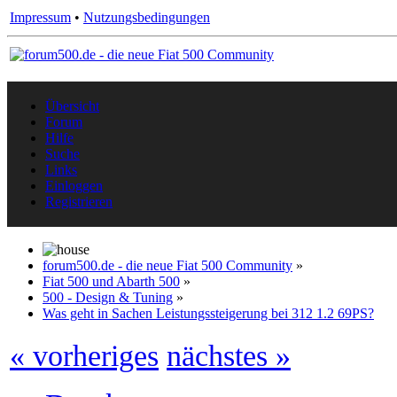
Impressum
•
Nutzungsbedingungen
Übersicht
Forum
Hilfe
Suche
Links
Einloggen
Registrieren
forum500.de - die neue Fiat 500 Community
»
Fiat 500 und Abarth 500
»
500 - Design & Tuning
»
Was geht in Sachen Leistungssteigerung bei 312 1.2 69PS?
« vorheriges
nächstes »