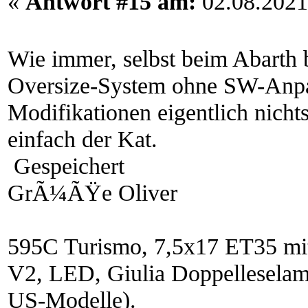
«
Antwort #15 am:
02.08.2021
Wie immer, selbst beim Abarth
Oversize-System ohne SW-Anpa
Modifikationen eigentlich nicht
einfach der Kat.
Gespeichert
GrÃ¼ÃŸe Oliver
595C Turismo, 7,5x17 ET35 mi
V2, LED, Giulia Doppelleselam
US-Modelle).