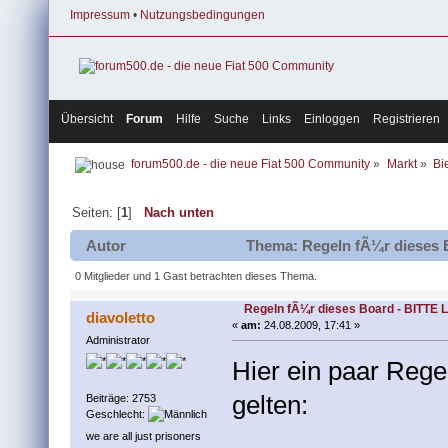
Impressum
•
Nutzungsbedingungen
Übersicht
Forum
Hilfe
Suche
Links
Einloggen
Registrieren
forum500.de - die neue Fiat 500 Community
»
Markt
»
Bi
Seiten: [
1
]
Nach unten
Autor
Thema: Regeln fÃ¼r dieses 
0 Mitglieder und 1 Gast betrachten dieses Thema.
Regeln fÃ¼r dieses Board - BITTE
diavoletto
«
am:
24.08.2009, 17:41 »
Administrator
Hier ein paar Rege
gelten:
Beiträge: 2753
Geschlecht:
we are all just prisoners