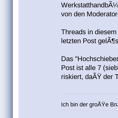
WerkstatthandbÃ¼c
von den Moderator
Threads in diesem
letzten Post gelÃ¶s
Das "Hochschieben
Post ist alle 7 (si
riskiert, daÃŸ der
Ich bin der groÃŸe B