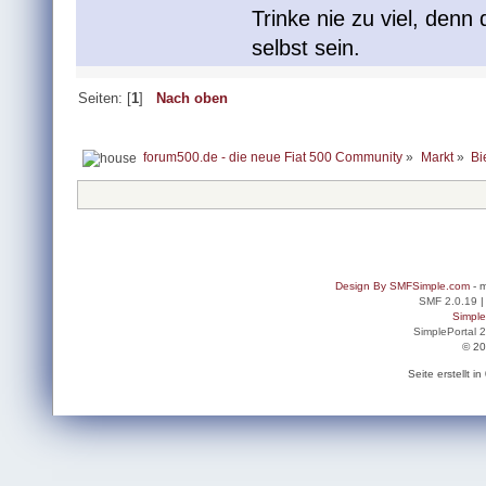
Trinke nie zu viel, denn
selbst sein.
Seiten: [
1
]
Nach oben
forum500.de - die neue Fiat 500 Community
»
Markt
»
Bi
Design By SMFSimple.com
- m
SMF 2.0.19
Simpl
SimplePortal 
© 20
Seite erstellt 