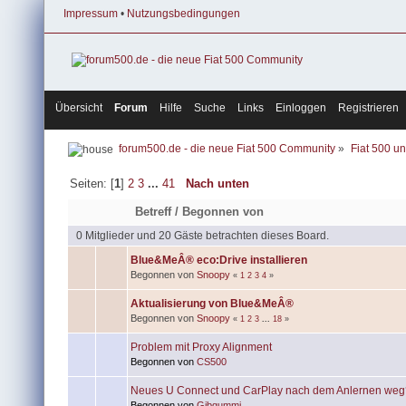
Impressum
•
Nutzungsbedingungen
Übersicht
Forum
Hilfe
Suche
Links
Einloggen
Registrieren
forum500.de - die neue Fiat 500 Community
»
Fiat 500 u
Seiten: [
1
]
2
3
...
41
Nach unten
Betreff
/
Begonnen von
0 Mitglieder und 20 Gäste betrachten dieses Board.
Blue&MeÂ® eco:Drive installieren
Begonnen von
Snoopy
«
1
2
3
4
»
Aktualisierung von Blue&MeÂ®
Begonnen von
Snoopy
«
1
2
3
...
18
»
Problem mit Proxy Alignment
Begonnen von
CS500
Neues U Connect und CarPlay nach dem Anlernen weg
Begonnen von
Gibgummi