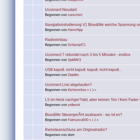
Uconnect Neustart
Begonnen von
ruescherl
Navigationshalterung V1 Blue&Me welche Spannung u
Begonnen von
HansHipp
Radioeinbau
Begonnen von
Schlumpf71
Uconnect 7 rebootet nach 3 bis 5 Minuten - endlos
Begonnen von
SpitiMK3
USB kaputt. nicht kaputt. kaputt. nicht kaputt...
Begonnen von
Diablito
Uconnect Live abgelaufen?
Begonnen von
Kichererbse
«
1
2
»
LS im Heck nachger?stet, aber keinen Ton / Kein Fader
Begonnen von
yellwork
Blue&Me SteuergerÃ¤t ausbauen - wo ist es?
Begonnen von
Fiatnuova500
«
1
2
»
Remoteanschluss am Originalradio?
Begonnen von dom