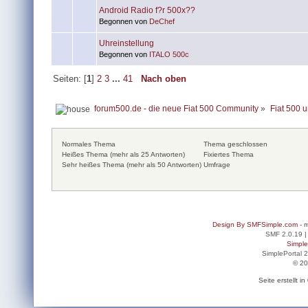
Android Radio f?r 500x??
Begonnen von
DeChef
Uhreinstellung
Begonnen von
ITALO 500c
Seiten: [
1
]
2
3
...
41
Nach oben
forum500.de - die neue Fiat 500 Community
»
Fiat 500 
Normales Thema
Thema geschlossen
Heißes Thema (mehr als 25 Antworten)
Fixiertes Thema
Sehr heißes Thema (mehr als 50 Antworten)
Umfrage
Design By SMFSimple.com
- m
SMF 2.0.19
Simpl
SimplePortal 
© 20
Seite erstellt 