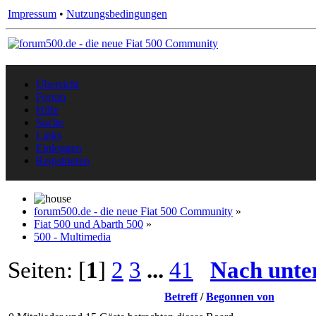
Impressum
•
Nutzungsbedingungen
Übersicht
Forum
Hilfe
Suche
Links
Einloggen
Registrieren
forum500.de - die neue Fiat 500 Community
»
Fiat 500 und Abarth 500
»
500 - Multimedia
Seiten: [
1
]
2
3
...
41
Nach unte
Betreff
/
Begonnen von