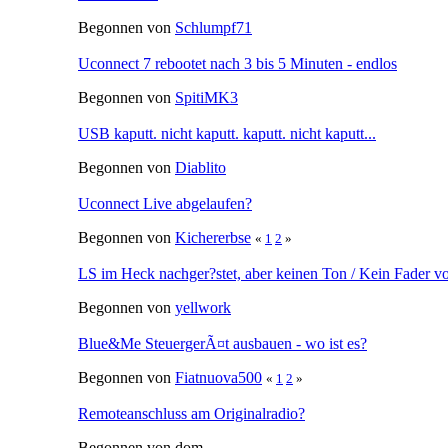
Begonnen von
Schlumpf71
Uconnect 7 rebootet nach 3 bis 5 Minuten - endlos
Begonnen von
SpitiMK3
USB kaputt. nicht kaputt. kaputt. nicht kaputt...
Begonnen von
Diablito
Uconnect Live abgelaufen?
Begonnen von
Kichererbse
«
1
2
»
LS im Heck nachger?stet, aber keinen Ton / Kein Fader v
Begonnen von
yellwork
Blue&Me SteuergerÃ¤t ausbauen - wo ist es?
Begonnen von
Fiatnuova500
«
1
2
»
Remoteanschluss am Originalradio?
Begonnen von dom