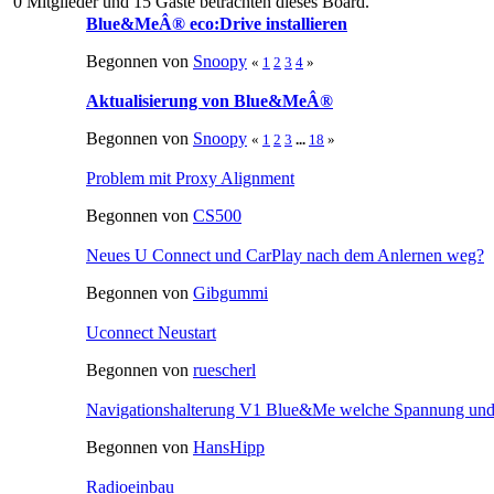
0 Mitglieder und 15 Gäste betrachten dieses Board.
Blue&MeÂ® eco:Drive installieren
Begonnen von
Snoopy
«
1
2
3
4
»
Aktualisierung von Blue&MeÂ®
Begonnen von
Snoopy
«
1
2
3
...
18
»
Problem mit Proxy Alignment
Begonnen von
CS500
Neues U Connect und CarPlay nach dem Anlernen weg?
Begonnen von
Gibgummi
Uconnect Neustart
Begonnen von
ruescherl
Navigationshalterung V1 Blue&Me welche Spannung und
Begonnen von
HansHipp
Radioeinbau